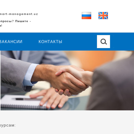
mart-management.uz
опросы? Пишите -
м!
ВАКАНСИИ
КОНТАКТЫ
курсам: