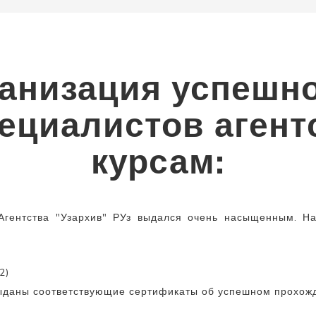
анизация успешн
ециалистов агент
курсам:
гентства "Узархив" РУз выдался очень насыщенным. Н
2)
ыданы соответствующие сертификаты об успешном прохожд